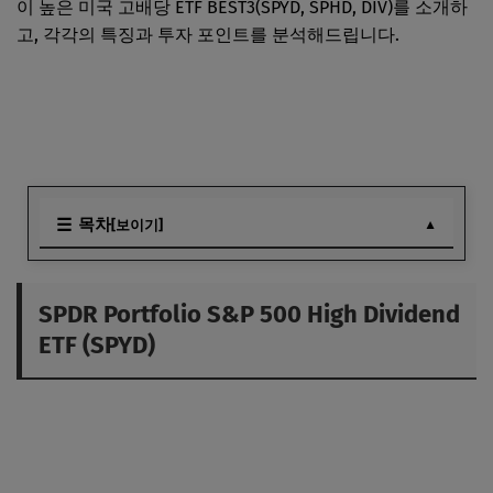
이 높은 미국 고배당 ETF BEST3(SPYD, SPHD, DIV)를 소개하
고, 각각의 특징과 투자 포인트를 분석해드립니다.
목차
[보이기]
SPDR Portfolio S&P 500 High Dividend ETF (SPYD)
Invesco S&P 500 High Dividend Low Volatility ETF (SPHD)
SPDR Portfolio S&P 500 High Dividend
ETF (SPYD)
Global X SuperDividend U.S. ETF (DIV)