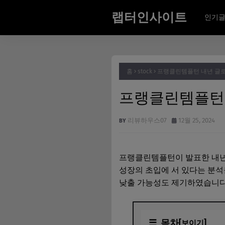
랩터인사이트
인기
홈
stock
프랭클린템플턴 내년 글로
프랭클린템플턴 
리뷰하우스07
12월 25, 2024
프랭클린템플턴이 발표한 내년 
성장의 초입에 서 있다는 분석
낮출 가능성도 제기하였습니다.
목차
[보이기]