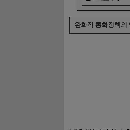
완화적 통화정책의 
완화적 통화정책의
규제완화의 필요성
물가 상승과 대체재
결론